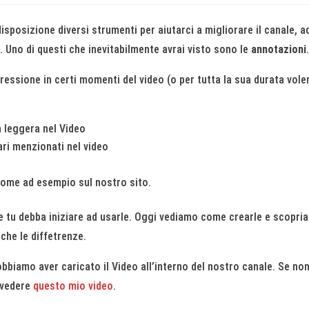
isposizione diversi strumenti per aiutarci a migliorare il canale, a
. Uno di questi che inevitabilmente avrai visto sono le
annotazioni
essione in certi momenti del video (o per tutta la sua durata vole
a leggera nel Video
ari menzionati nel video
a
 come ad esempio sul nostro sito.
 tu debba iniziare ad usarle. Oggi vediamo come crearle e scopri
che le diffetrenze.
biamo aver caricato il Video all’interno del nostro canale. Se non
a vedere
questo mio video
.