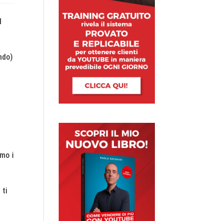
d
.
ndo)
amo i
 ti