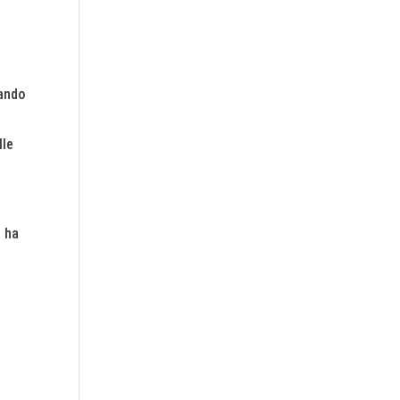
sando
lle
e ha