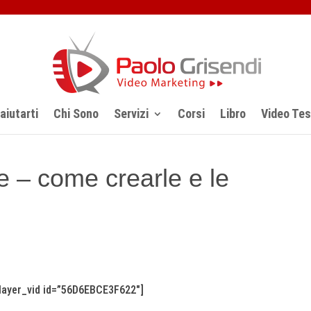
iutarti
Chi Sono
Servizi
Corsi
Libro
Video Te
e – come crearle e le
player_vid id=”56D6EBCE3F622″]