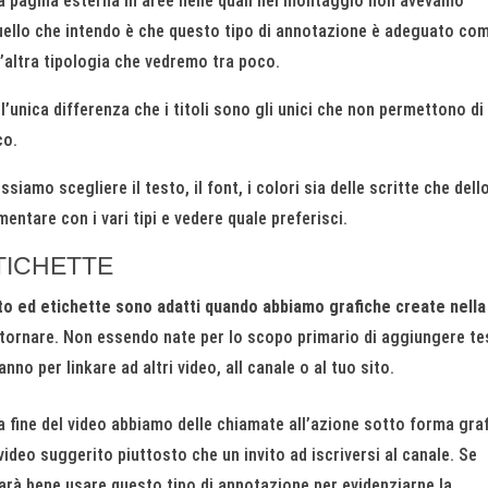
na pagina esterna in aree nelle quali nel montaggio non avevamo
 Quello che intendo è che questo tipo di annotazione è adeguato co
l’altra tipologia che vedremo tra poco.
 l’unica differenza che i titoli sono gli unici che non permettono di
co.
ssiamo scegliere il testo, il font, i colori sia delle scritte che dell
mentare con i vari tipi e vedere quale preferisci.
TICHETTE
o ed etichette sono adatti quando abbiamo grafiche create nella
tornare. Non essendo nate per lo scopo primario di aggiungere te
no per linkare ad altri video, all canale o al tuo sito.
la fine del video abbiamo delle chiamate all’azione sotto forma gra
video suggerito piuttosto che un invito ad iscriversi al canale. Se
rà bene usare questo tipo di annotazione per evidenziarne la