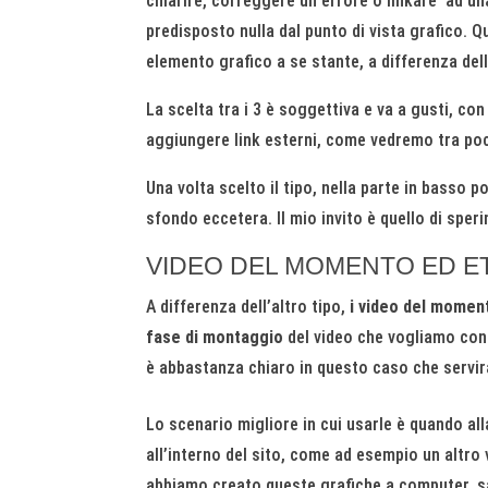
chiarire, correggere un errore o linkare ad u
predisposto nulla dal punto di vista grafico.
elemento grafico a se stante, a differenza del
La scelta tra i 3 è soggettiva e va a gusti, con
aggiungere link esterni, come vedremo tra po
Una volta scelto il tipo, nella parte in basso po
sfondo eccetera. Il mio invito è quello di speri
VIDEO DEL MOMENTO ED E
A differenza dell’altro tipo,
i video del moment
fase di montaggio
del video che vogliamo con
è abbastanza chiaro in questo caso che serviran
Lo scenario migliore in cui usarle è quando al
all’interno del sito, come ad esempio un altro 
abbiamo creato queste grafiche a computer, sa