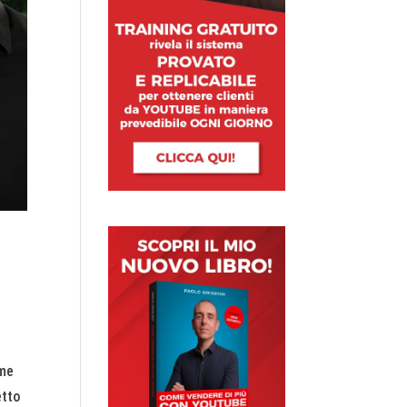
ome
etto