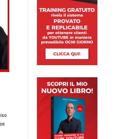
ciso
non