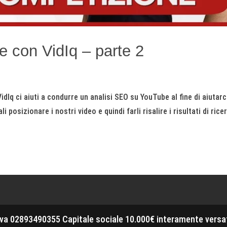
 con VidIq – parte 2
Iq ci aiuti a condurre un analisi SEO su YouTube al fine di aiutarc
i posizionare i nostri video e quindi farli risalire i risultati di rice
.Iva 02893490355 Capitale sociale 10.000€ interamente versa