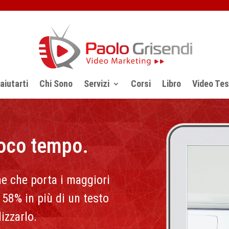
iutarti
Chi Sono
Servizi
Corsi
Libro
Video Te
poco tempo.
ne che porta i maggiori
 58% in più di un testo
izzarlo.