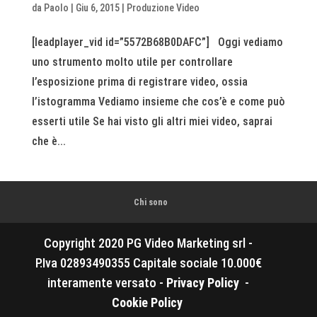
da
Paolo
|
Giu 6, 2015
|
Produzione Video
[leadplayer_vid id=”5572B68B0DAFC”] Oggi vediamo
uno strumento molto utile per controllare
l’esposizione prima di registrare video, ossia
l’istogramma Vediamo insieme che cos’è e come può
esserti utile Se hai visto gli altri miei video, saprai
che è...
Chi sono
Copyright 2020 PG Video Marketing srl -
P.Iva 02893490355 Capitale sociale 10.000€
interamente versato -
Privacy Policy
-
Cookie Policy